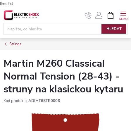
llms.txt
Přejít
NÁKUPNÍ
Elektroshock.cz - Chat
KOŠÍK
na
obsah
HLEDAT
Strings
Martin M260 Classical
Normal Tension (28-43) -
struny na klasickou kytaru
Kód produktu:
ADIMT6STR0006