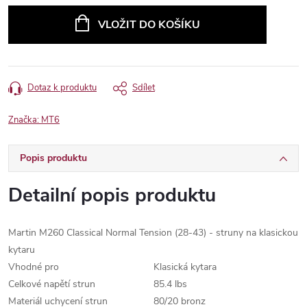
cena:
VLOŽIT DO KOŠÍKU
Dotaz k produktu
Sdílet
Značka:
MT6
Popis produktu
Detailní popis produktu
Martin M260 Classical Normal Tension (28-43) - struny na klasickou
kytaru
Vhodné pro
Klasická kytara
Celkové napětí strun
85.4 lbs
Materiál uchycení strun
80/20 bronz