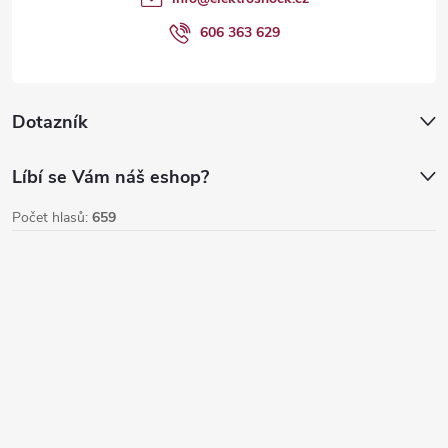
í
606 363 629
Dotazník
Líbí se Vám náš eshop?
Počet hlasů:
659