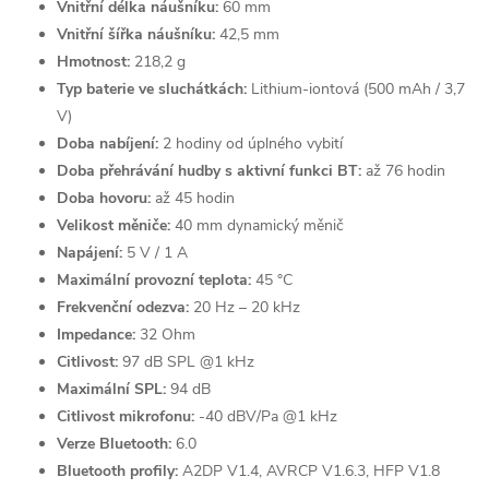
Vnitřní délka náušníku:
60 mm
Vnitřní šířka náušníku:
42,5 mm
Hmotnost:
218,2 g
Typ baterie ve sluchátkách:
Lithium-iontová (500 mAh / 3,7
V)
Doba nabíjení:
2 hodiny od úplného vybití
Doba přehrávání hudby s aktivní funkci BT:
až 76 hodin
Doba hovoru:
až 45 hodin
Velikost měniče:
40 mm dynamický měnič
Napájení:
5 V / 1 A
Maximální provozní teplota:
45 °C
Frekvenční odezva:
20 Hz – 20 kHz
Impedance:
32 Ohm
Citlivost:
97 dB SPL @1 kHz
Maximální SPL:
94 dB
Citlivost mikrofonu:
-40 dBV/Pa @1 kHz
Verze Bluetooth:
6.0
Bluetooth profily:
A2DP V1.4, AVRCP V1.6.3, HFP V1.8