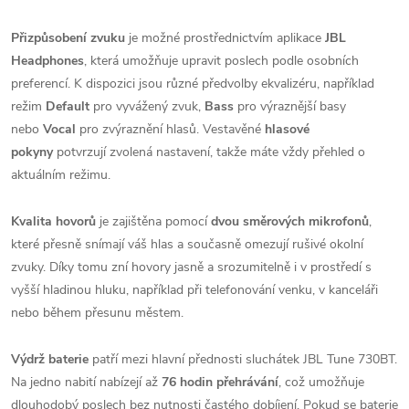
Přizpůsobení zvuku
je možné prostřednictvím aplikace
JBL
Headphones
, která umožňuje upravit poslech podle osobních
preferencí. K dispozici jsou různé předvolby ekvalizéru, například
režim
Default
pro vyvážený zvuk,
Bass
pro výraznější basy
nebo
Vocal
pro zvýraznění hlasů. Vestavěné
hlasové
pokyny
potvrzují zvolená nastavení, takže máte vždy přehled o
aktuálním režimu.
Kvalita hovorů
je zajištěna pomocí
dvou směrových mikrofonů
,
které přesně snímají váš hlas a současně omezují rušivé okolní
zvuky. Díky tomu zní hovory jasně a srozumitelně i v prostředí s
vyšší hladinou hluku, například při telefonování venku, v kanceláři
nebo během přesunu městem.
Výdrž baterie
patří mezi hlavní přednosti sluchátek JBL Tune 730BT.
Na jedno nabití nabízejí až
76 hodin přehrávání
, což umožňuje
dlouhodobý poslech bez nutnosti častého dobíjení. Pokud se baterie