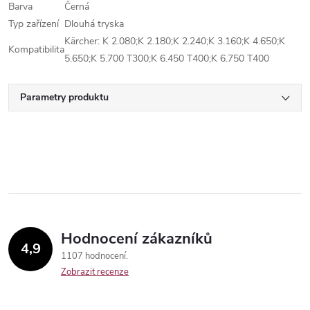
Barva
Černá
Typ zařízení
Dlouhá tryska
Kärcher: K 2.080;K 2.180;K 2.240;K 3.160;K 4.650;K
Kompatibilita
5.650;K 5.700 T300;K 6.450 T400;K 6.750 T400
Parametry produktu
Hodnocení zákazníků
4,9
1107 hodnocení
Zobrazit recenze