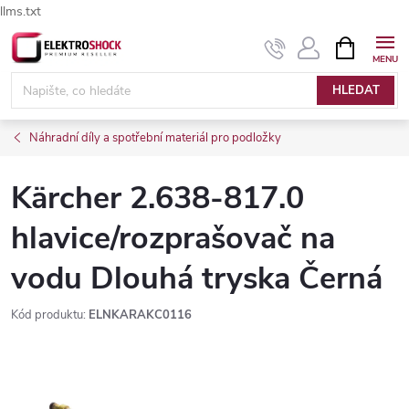
llms.txt
Přejít
NÁKUPNÍ
Elektroshock.cz - Chat
KOŠÍK
na
obsah
HLEDAT
Náhradní díly a spotřební materiál pro podložky
Kärcher 2.638-817.0
hlavice/rozprašovač na
vodu Dlouhá tryska Černá
Kód produktu:
ELNKARAKC0116