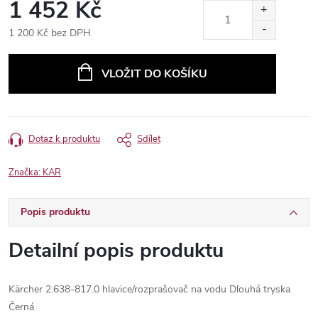
1 452 Kč
1 200 Kč bez DPH
Měrná
cena:
VLOŽIT DO KOŠÍKU
Dotaz k produktu
Sdílet
Značka:
KAR
Popis produktu
Detailní popis produktu
Kärcher 2.638-817.0 hlavice/rozprašovač na vodu Dlouhá tryska
Černá