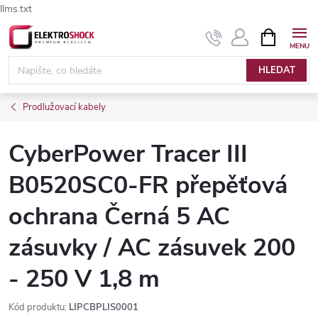
llms.txt
Přejít
NÁKUPNÍ
Elektroshock.cz - Chat
KOŠÍK
na
obsah
HLEDAT
Prodlužovací kabely
CyberPower Tracer III
B0520SC0-FR přepěťová
ochrana Černá 5 AC
zásuvky / AC zásuvek 200
- 250 V 1,8 m
Kód produktu:
LIPCBPLIS0001