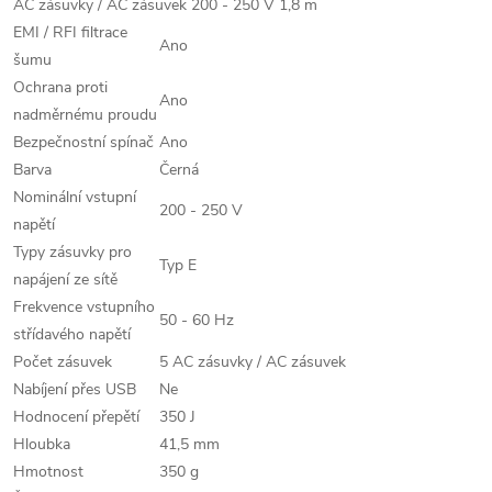
AC zásuvky / AC zásuvek 200 - 250 V 1,8 m
EMI / RFI filtrace
Ano
šumu
Ochrana proti
Ano
nadměrnému proudu
Bezpečnostní spínač
Ano
Barva
Černá
Nominální vstupní
200 - 250 V
napětí
Typy zásuvky pro
Typ E
napájení ze sítě
Frekvence vstupního
50 - 60 Hz
střídavého napětí
Počet zásuvek
5 AC zásuvky / AC zásuvek
Nabíjení přes USB
Ne
Hodnocení přepětí
350 J
Hloubka
41,5 mm
Hmotnost
350 g