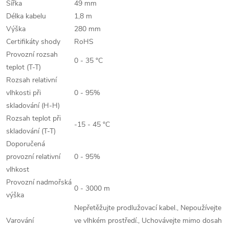
Šířka
49 mm
Délka kabelu
1,8 m
Výška
280 mm
Certifikáty shody
RoHS
Provozní rozsah
0 - 35 °C
teplot (T-T)
Rozsah relativní
vlhkosti při
0 - 95%
skladování (H-H)
Rozsah teplot při
-15 - 45 °C
skladování (T-T)
Doporučená
provozní relativní
0 - 95%
vlhkost
Provozní nadmořská
0 - 3000 m
výška
Nepřetěžujte prodlužovací kabel., Nepoužívejte
Varování
ve vlhkém prostředí., Uchovávejte mimo dosah