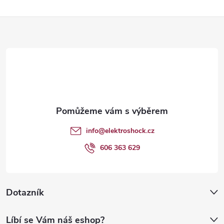
Z
á
p
a
t
info
@
elektroshock.cz
í
606 363 629
Dotazník
Líbí se Vám náš eshop?