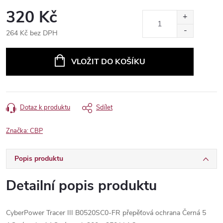
320 Kč
264 Kč bez DPH
Měrná
cena:
VLOŽIT DO KOŠÍKU
Dotaz k produktu
Sdílet
Značka:
CBP
Popis produktu
Detailní popis produktu
CyberPower Tracer III B0520SC0-FR přepěťová ochrana Černá 5