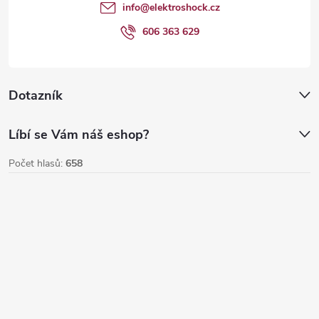
t
info
@
elektroshock.cz
í
606 363 629
Dotazník
Líbí se Vám náš eshop?
Počet hlasů:
658