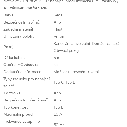
Activejet APN-8G/5M-GR napájecí prodlužovačka 8 AC zásuvky /
AC zásuvek Vnitřní Šedá
Barva
Šedá
Bezpečnostní spínač
Ano
Základní materiál
Plast
Umístění / poloha
Vnitřní
Kancelář, Univerzální, Domácí kancelář,
Pokoj
Obývací pokoj
Délka kabelu
5 m
Otočná AC zásuvka
Ne
Dodatečné informace
Možnost upevnění k zemi
Typy zásuvky pro napájení
Typ C, Typ E
ze sítě
Kontrolka
Ano
Bezpečnostní přerušovač
Ano
Typ konektoru
Typ E
Maximální proud
10 A
Frekvence vstupního
50 Hz