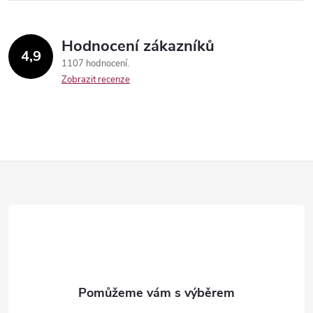
Hodnocení zákazníků
4,9
1107 hodnocení
Zobrazit recenze
Send
Z
á
p
a