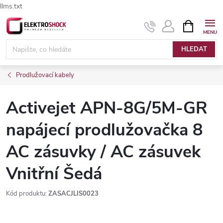
llms.txt
Přejít
NÁKUPNÍ
Elektroshock.cz - Chat
KOŠÍK
na
obsah
HLEDAT
Prodlužovací kabely
Activejet APN-8G/5M-GR
napájecí prodlužovačka 8
AC zásuvky / AC zásuvek
Vnitřní Šedá
Kód produktu:
ZASACJLIS0023