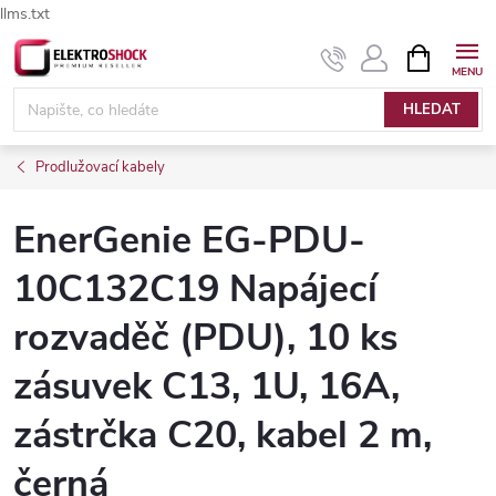
llms.txt
Přejít
NÁKUPNÍ
Elektroshock.cz - Chat
KOŠÍK
na
obsah
HLEDAT
Prodlužovací kabely
EnerGenie EG-PDU-
10C132C19 Napájecí
rozvaděč (PDU), 10 ks
zásuvek C13, 1U, 16A,
zástrčka C20, kabel 2 m,
černá