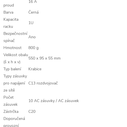
16 A
proud
Barva
Černá
Kapacita
1U
racku
Bezpečnostní
Ano
spínač
Hmotnost
800 g
Velikost obalu
550 x 95 x 55 mm
(š x h x v)
Typ balení
Krabice
Typy zásuvky
pro napájení
C13 rozdvojovač
ze sítě
Počet
10 AC zásuvky / AC zásuvek
zásuvek
Zástrčka
C20
Doporučená
provozní