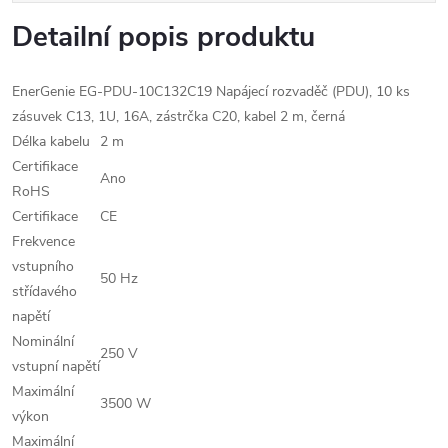
Detailní popis produktu
EnerGenie EG-PDU-10C132C19 Napájecí rozvaděč (PDU), 10 ks
zásuvek C13, 1U, 16A, zástrčka C20, kabel 2 m, černá
Délka kabelu
2 m
Certifikace
Ano
RoHS
Certifikace
CE
Frekvence
vstupního
50 Hz
střídavého
napětí
Nominální
250 V
vstupní napětí
Maximální
3500 W
výkon
Maximální