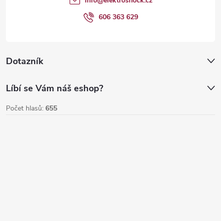
info
@
elektroshock.cz
í
606 363 629
Dotazník
Líbí se Vám náš eshop?
Počet hlasů:
655