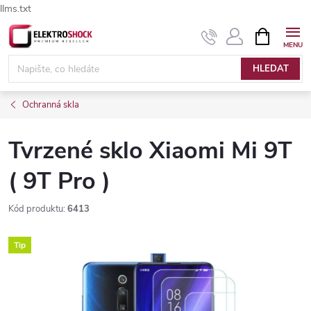
llms.txt
Přejít
NÁKUPNÍ
Elektroshock.cz - Chat
KOŠÍK
na
obsah
HLEDAT
Ochranná skla
Tvrzené sklo Xiaomi Mi 9T
( 9T Pro )
Kód produktu:
6413
Tip