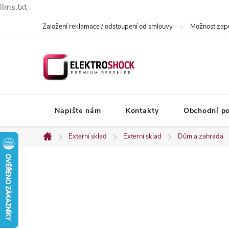
llms.txt
Přejít
Založení reklamace / odstoupení od smlouvy
Možnost zap
na
obsah
Napište nám
Kontakty
Obchodní p
Externí sklad
Externí sklad
Dům a zahrada
Domů
P
o