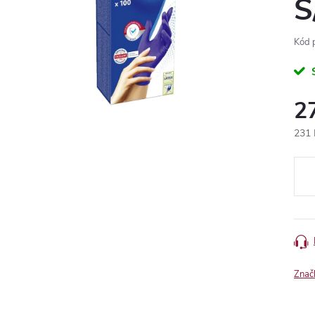
S
Kód 
2
231 
Měr
cena
Znač