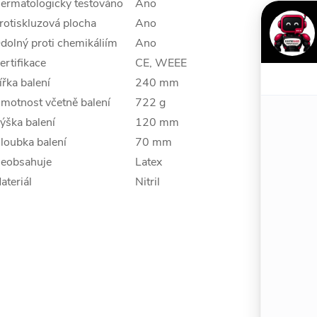
ermatologicky testováno
Ano
rotiskluzová plocha
Ano
dolný proti chemikáliím
Ano
ertifikace
CE, WEEE
ířka balení
240 mm
motnost včetně balení
722 g
ýška balení
120 mm
loubka balení
70 mm
eobsahuje
Latex
ateriál
Nitril