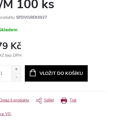
/M 100 ks
produktu:
SPDVI1REK0027
Skladem
79 Kč
Kč bez DPH
ná
:
VLOŽIT DO KOŠÍKU
Dotaz k produktu
Sdílet
Tisk
ka:
VI1