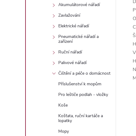
D
Akumulátorové nářadí
P
Zavlažování
O
Elektrické nářadí
C
Š
Pneumatické nářadí a
zařízení
H
V
Ruční nářadí
H
Palivové nářadí
N
Čištění a péče o domácnost
M
Příslušenství k mopům
Pro leštiče podlah - vložky
Koše
Košťata, ruční kartáče a
lopatky
Mopy