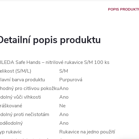
POPIS PRODUKT
Detailní popis produktu
ILEDA Safe Hands – nitrilové rukavice S/M 100 ks
elikost (S/M/L)
S/M
lavní barva produktu
Purpurová
hodný pro citlivou pokožku
Ano
dolný vůči vlhkosti
Ano
ráškované
Ne
dolný proti nečistotám
Ano
oděodolný
Ano
yp rukavic
Rukavice na jedno použití