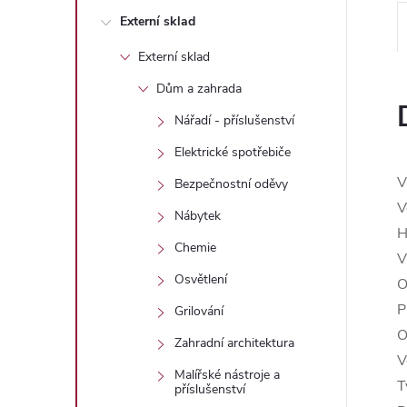
n
Externí sklad
e
Externí sklad
l
Dům a zahrada
Nářadí - příslušenství
Elektrické spotřebiče
V
Bezpečnostní oděvy
V
Nábytek
H
Chemie
V
Osvětlení
O
P
Grilování
O
Zahradní architektura
V
Malířské nástroje a
T
příslušenství