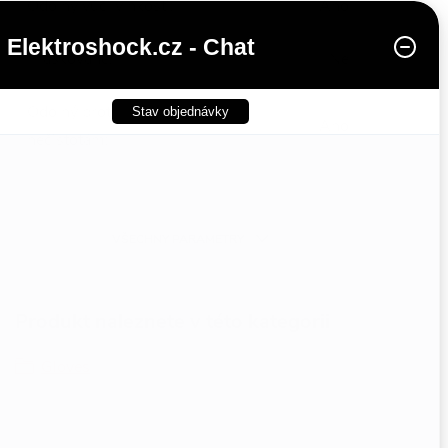
Odolný vůči vlhkosti
:
Ano
Elektroshock.cz - Chat
Práškované
:
Ne
Odolný proti
Stav objednávky
Ano
nečistotám
:
Voděodolný
:
Ano
VŠECHNY PARAMETRY
Produkt naleznete v této kategorii
Gloves