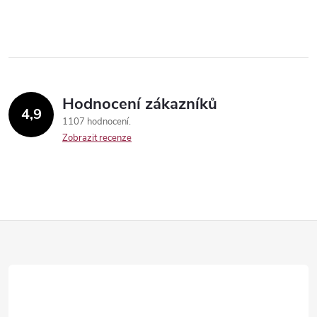
Hodnocení zákazníků
4,9
1107 hodnocení
Zobrazit recenze
Z
á
Send
p