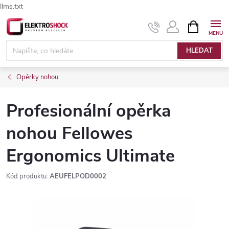
llms.txt
Přejít
NÁKUPNÍ
Elektroshock.cz - Chat
KOŠÍK
na
obsah
HLEDAT
Opěrky nohou
Profesionální opěrka
nohou Fellowes
Ergonomics Ultimate
Kód produktu:
AEUFELPOD0002