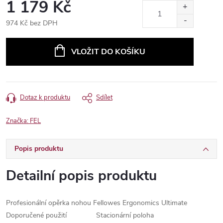
1 179 Kč
974 Kč bez DPH
Měrná
cena:
VLOŽIT DO KOŠÍKU
Dotaz k produktu
Sdílet
Značka:
FEL
Popis produktu
Detailní popis produktu
Profesionální opěrka nohou Fellowes Ergonomics Ultimate
Doporučené použití
Stacionární poloha