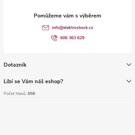
a
t
info
@
elektroshock.cz
í
606 363 629
Dotazník
Líbí se Vám náš eshop?
Počet hlasů:
658