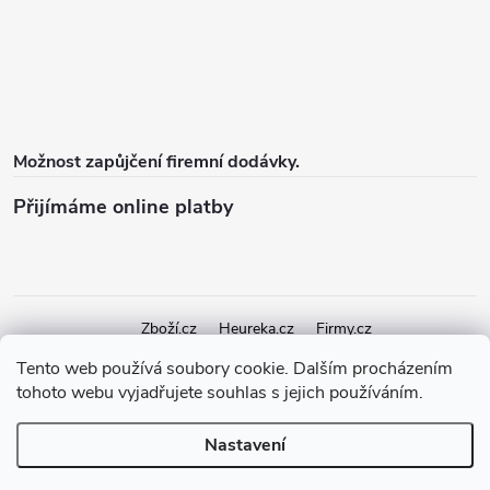
Možnost zapůjčení firemní dodávky.
Přijímáme online platby
Zboží.cz
Heureka.cz
Firmy.cz
Tento web používá soubory cookie. Dalším procházením
tohoto webu vyjadřujete souhlas s jejich používáním.
Copyright 2026
elektroshock.cz
. Všechna práva vyhrazena.
Upravit
nastavení cookies
Nastavení
Vytvořil Shoptet Premium