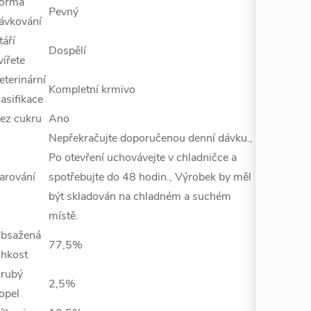
orma
Pevný
ávkování
táří
Dospělí
vířete
eterinární
Kompletní krmivo
lasifikace
ez cukru
Ano
Nepřekračujte doporučenou denní dávku.,
Po otevření uchovávejte v chladničce a
arování
spotřebujte do 48 hodin., Výrobek by měl
být skladován na chladném a suchém
místě.
bsažená
77,5%
lhkost
rubý
2,5%
opel