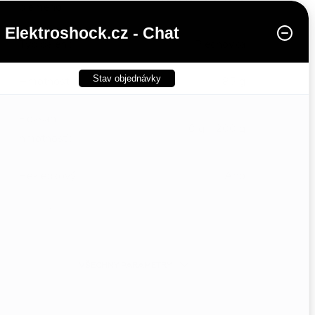
plemeno
:
Elektroshock.cz - Chat
Typ balení
:
Plechovka
Stav objednávky
Hmotnost
:
85 g
Rozsah
0 g - 200 g
hmotnosti
:
Bezlepkový
:
Ano
Hlavní
Hovězí maso
příchuť
:
VŠECHNY PARAMETRY