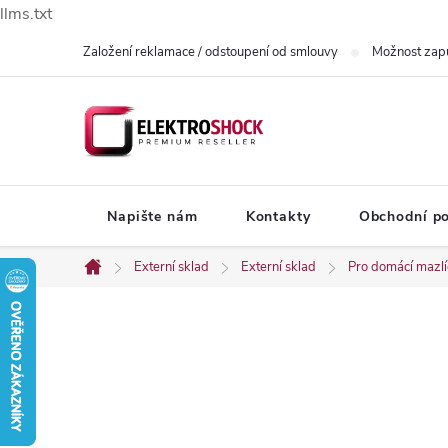
llms.txt
Přejít
Založení reklamace / odstoupení od smlouvy
Možnost zap
na
obsah
Napište nám
Kontakty
Obchodní p
Externí sklad
Externí sklad
Pro domácí mazl
Domů
P
o