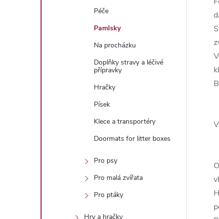
F
Péče
d
S
Pamlsky
z
Na procházku
V
Doplňky stravy a léčivé
k
přípravky
B
Hračky
Písek
Klece a transportéry
V
Doormats for litter boxes
Pro psy
O
Pro malá zvířata
v
H
Pro ptáky
p
Hry a hračky