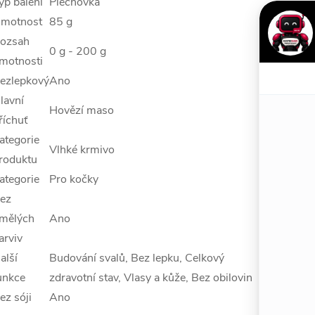
yp balení
Plechovka
motnost
85 g
ozsah
0 g - 200 g
motnosti
ezlepkový
Ano
lavní
Hovězí maso
říchuť
ategorie
Vlhké krmivo
roduktu
ategorie
Pro kočky
ez
mělých
Ano
arviv
alší
Budování svalů, Bez lepku, Celkový
unkce
zdravotní stav, Vlasy a kůže, Bez obilovin
ez sóji
Ano