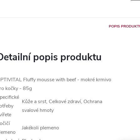
POPIS PRODUKT
Detailní popis produktu
PTIVITAL Fluffy mousse with beef - mokré krmivo
ro kočky - 85g
pecifické
Kůže a srst, Celkové zdraví, Ochrana
otřeby
svalové hmoty
vířete
očičí
Jakékoli plemeno
lemeno