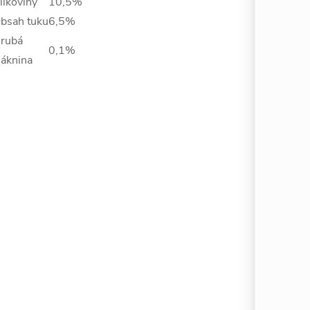
ílkoviny
10,5%
bsah tuku
6,5%
rubá
0,1%
láknina