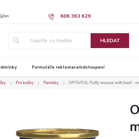
606 363 629
ůjčení dodávky
Obchodní podmínky
HLEDAT
odmínky
Formuláře reklamace/odstoupení
íčky
Pro kočky
Pamlsky
OPTIVITAL Fluffy mousse with beef - m
O
m