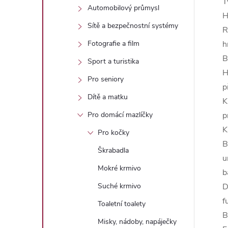
T
Automobilový průmysl
H
Sítě a bezpečnostní systémy
R
h
Fotografie a film
B
Sport a turistika
H
Pro seniory
p
Dítě a matku
K
p
Pro domácí mazlíčky
K
Pro kočky
B
Škrabadla
u
Mokré krmivo
b
D
Suché krmivo
f
Toaletní toalety
B
Misky, nádoby, napáječky