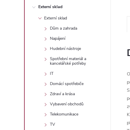
n
Externí sklad
e
Externí sklad
l
Dům a zahrada
Napájení
Hudební nástroje
Spotřební materiál a
kancelářské potřeby
O
IT
p
Domácí spotřebiče
S
Zdraví a krása
p
Vybavení obchodů
z
K
Telekomunikace
p
TV