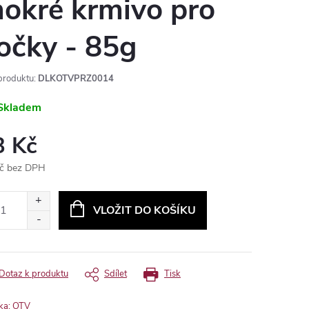
okré krmivo pro
očky - 85g
produktu:
DLKOTVPRZ0014
Skladem
3 Kč
č bez DPH
ná
:
VLOŽIT DO KOŠÍKU
Dotaz k produktu
Sdílet
Tisk
ka:
OTV