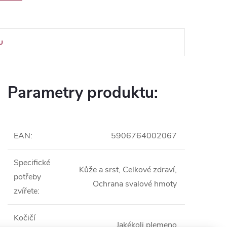
U
Parametry produktu:
EAN
:
5906764002067
Specifické
Kůže a srst, Celkové zdraví,
potřeby
Ochrana svalové hmoty
zvířete
:
Kočičí
Jakékoli plemeno