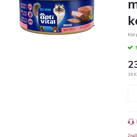
m
k
Kód 
2
19 K
Měr
cena
Znač