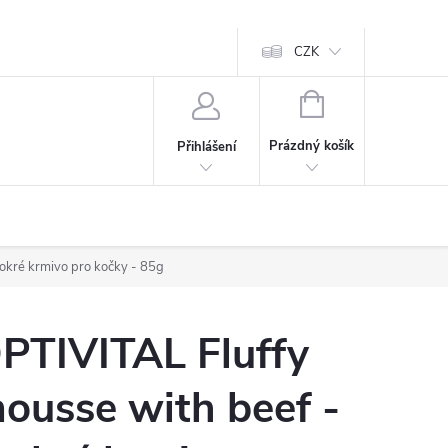
CZK
NÁKUPNÍ
KOŠÍK
Prázdný košík
Přihlášení
okré krmivo pro kočky - 85g
PTIVITAL Fluffy
ousse with beef -