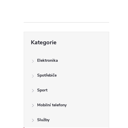
s
t
r
Přeskočit
a
Kategorie
kategorie
n
Elektronika
n
Spotřebiče
í
Sport
p
Mobilní telefony
a
Služby