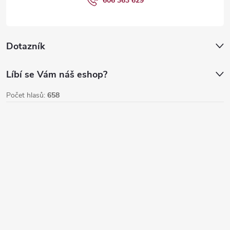
í
606 363 629
Dotazník
Líbí se Vám náš eshop?
Počet hlasů:
658