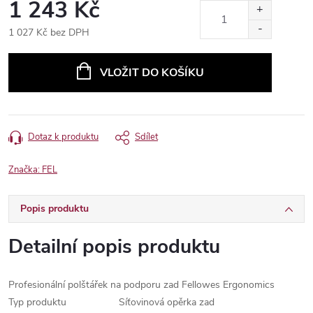
1 243 Kč
1 027 Kč bez DPH
Měrná
cena:
VLOŽIT DO KOŠÍKU
Dotaz k produktu
Sdílet
Značka:
FEL
Popis produktu
Detailní popis produktu
Profesionální polštářek na podporu zad Fellowes Ergonomics
Typ produktu
Síťovinová opěrka zad