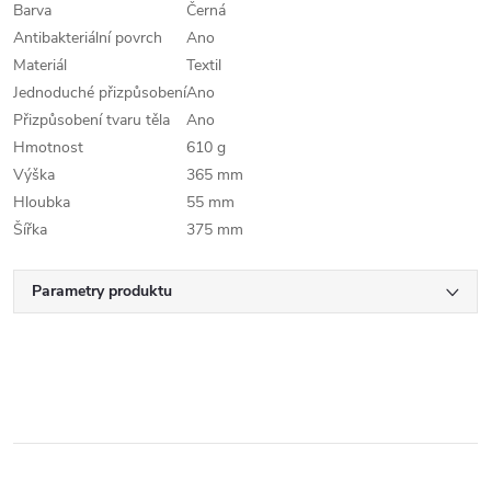
Barva
Černá
Antibakteriální povrch
Ano
Materiál
Textil
Jednoduché přizpůsobení
Ano
Přizpůsobení tvaru těla
Ano
Hmotnost
610 g
Výška
365 mm
Hloubka
55 mm
Šířka
375 mm
Parametry produktu