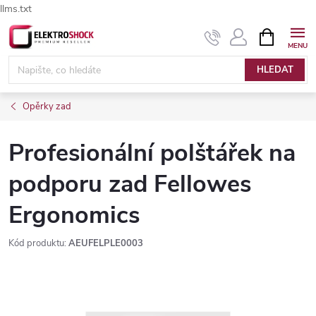
llms.txt
Přejít
NÁKUPNÍ
Elektroshock.cz - Chat
KOŠÍK
na
obsah
HLEDAT
Opěrky zad
Profesionální polštářek na
podporu zad Fellowes
Ergonomics
Kód produktu:
AEUFELPLE0003