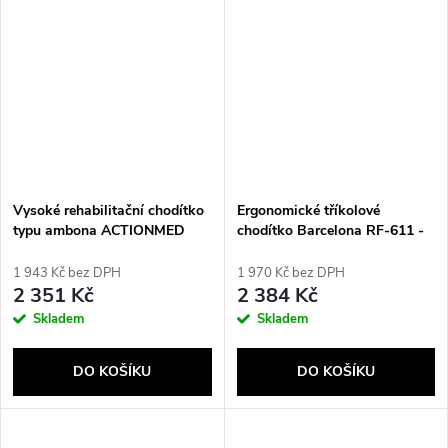
Vysoké rehabilitační chodítko
Ergonomické tříkolové
typu ambona ACTIONMED
chodítko Barcelona RF-611 -
šedé
1 943 Kč bez DPH
1 970 Kč bez DPH
2 351 Kč
2 384 Kč
Skladem
Skladem
DO KOŠÍKU
DO KOŠÍKU