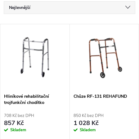
Ř
Nejlevnější
a
Nejdražší
V
Nejprodávanější
z
ý
Abecedně
e
p
n
i
í
s
p
Hliníkové rehabilitační
Chůze RF-131 REHAFUND
trojfunkční chodítko
p
r
708 Kč bez DPH
850 Kč bez DPH
r
857 Kč
1 028 Kč
o
Skladem
Skladem