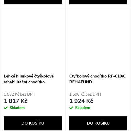
Lehké hliníkové čtyřkolové
Čtyřkolový chodítko RF-610/C
rehabilitační chodítko
REHAFUND
CH100AM
1 502 Kč bez DPH
1 590 Kč bez DPH
1 817 Kč
1 924 Kč
Skladem
Skladem
DO KOŠÍKU
DO KOŠÍKU