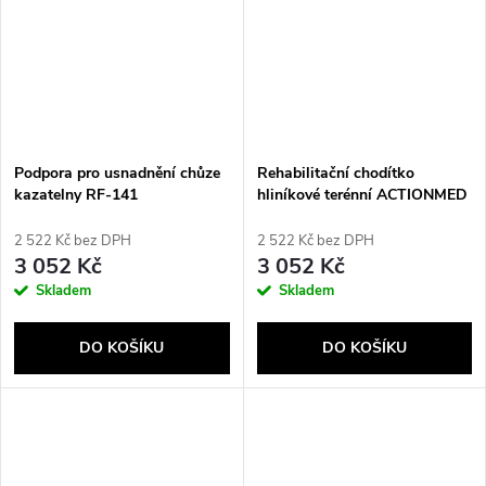
Podpora pro usnadnění chůze
Rehabilitační chodítko
kazatelny RF-141
hliníkové terénní ACTIONMED
2 522 Kč bez DPH
2 522 Kč bez DPH
3 052 Kč
3 052 Kč
Skladem
Skladem
DO KOŠÍKU
DO KOŠÍKU
Send