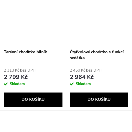
Terénní chodítko hliník
Čtyřkolové chodítko s funkcí
sedátka
2 313 Kč bez DPH
2 450 Kč bez DPH
2 799 Kč
2 964 Kč
Skladem
Skladem
DO KOŠÍKU
DO KOŠÍKU