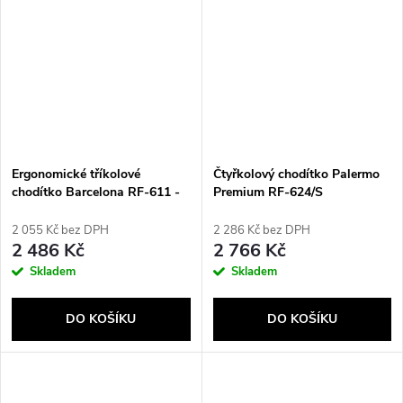
Ergonomické tříkolové
Čtyřkolový chodítko Palermo
chodítko Barcelona RF-611 -
Premium RF-624/S
Modrá
REHAFUND
2 055 Kč bez DPH
2 286 Kč bez DPH
2 486 Kč
2 766 Kč
Skladem
Skladem
DO KOŠÍKU
DO KOŠÍKU