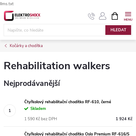
llms.txt
Přejít
NÁKUPNÍ
Elektroshock.cz - Chat
KOŠÍK
na
obsah
HLEDAT
Kočárky a chodítka
Rehabilitation walkers
Nejprodávanější
Čtyřkolový rehabilitační chodítko RF-610, černé
Skladem
1 590 Kč bez DPH
1 924 Kč
Čtyřkolový rehabilitační chodítko Oslo Premium RF-616/S