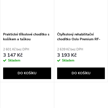
Praktické tříkolové chodítko s
Čtyřkolový rehabilitační
košíkem a taškou
chodítko Oslo Premium RF-
616/S REHAFUND
2 601 Kč bez DPH
2 639 Kč bez DPH
3 147 Kč
3 193 Kč
Skladem
Skladem
DO KOŠÍKU
DO KOŠÍKU