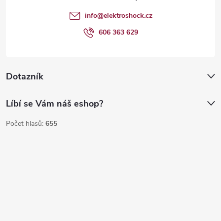
v
t
info
@
elektroshock.cz
ý
í
606 363 629
p
i
Dotazník
s
u
Líbí se Vám náš eshop?
Počet hlasů:
655