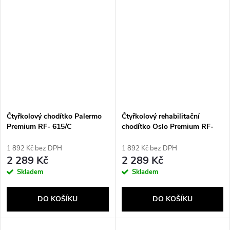
Čtyřkolový chodítko Palermo
Čtyřkolový rehabilitační
Premium RF- 615/C
chodítko Oslo Premium RF-
REHAFUND
616/C REHAFUND
1 892 Kč bez DPH
1 892 Kč bez DPH
2 289 Kč
2 289 Kč
Skladem
Skladem
DO KOŠÍKU
DO KOŠÍKU