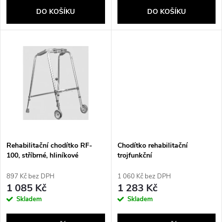
o
d
DO KOŠÍKU
DO KOŠÍKU
d
u
u
k
k
t
t
ů
ů
Rehabilitační chodítko RF-
Chodítko rehabilitační
100, stříbrné, hliníkové
trojfunkční
897 Kč bez DPH
1 060 Kč bez DPH
1 085 Kč
1 283 Kč
Skladem
Skladem