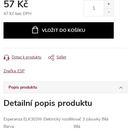
57 Kč
47 Kč bez DPH
Měrná
cena:
VLOŽIT DO KOŠÍKU
Dotaz k produktu
Sdílet
Značka:
ESP
Popis produktu
Detailní popis produktu
Esperanza ELK303W Elektrický rozdělovač 3 zásuvky Bílá
Barva
Bílá