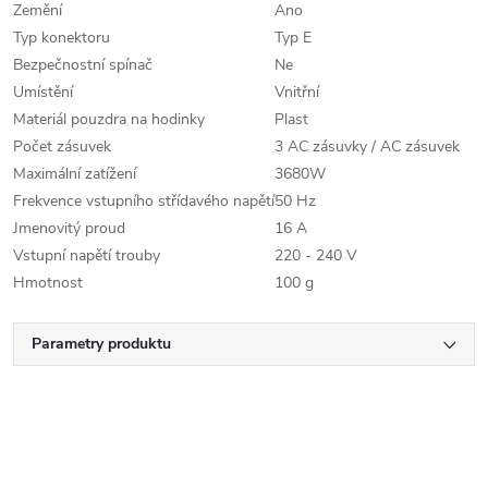
Zemění
Ano
Typ konektoru
Typ E
Bezpečnostní spínač
Ne
Umístění
Vnitřní
Materiál pouzdra na hodinky
Plast
Počet zásuvek
3 AC zásuvky / AC zásuvek
Maximální zatížení
3680W
Frekvence vstupního střídavého napětí
50 Hz
Jmenovitý proud
16 A
Vstupní napětí trouby
220 - 240 V
Hmotnost
100 g
Parametry produktu