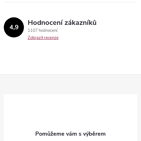
Hodnocení zákazníků
4,9
1107 hodnocení
Zobrazit recenze
Z
á
p
Send
a