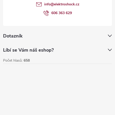
t
info
@
elektroshock.cz
í
606 363 629
Dotazník
Líbí se Vám náš eshop?
Počet hlasů:
658