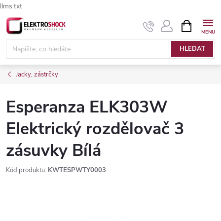
llms.txt
Přejít
NÁKUPNÍ
Elektroshock.cz - Chat
KOŠÍK
na
obsah
HLEDAT
Jacky, zástrčky
Esperanza ELK303W
Elektrický rozdělovač 3
zásuvky Bílá
Kód produktu:
KWTESPWTY0003