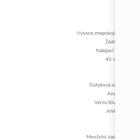
Vysoce znepokojená chemiká
Žádný
Nabíjecí výkon
45 W
Dotyková obrazovka
Ano
Verze Bluetooth
ANO
Množství zadní kamery