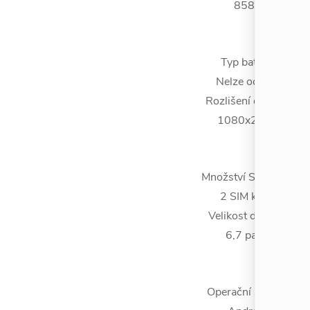
8580
Typ baterie
Nelze oddělit
Rozlišení displeje
1080x2412
Množství SIM karet
2 SIM karty
Velikost displeje
6,7 palce
Operační systém