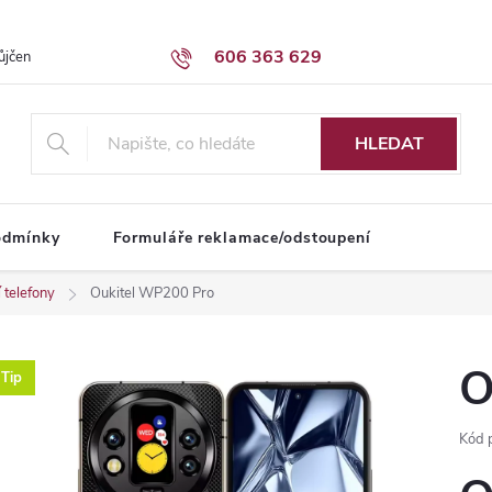
606 363 629
ůjčení dodávky
Obchodní podmínky
HLEDAT
odmínky
Formuláře reklamace/odstoupení
 telefony
Oukitel WP200 Pro
O
Tip
Kód 