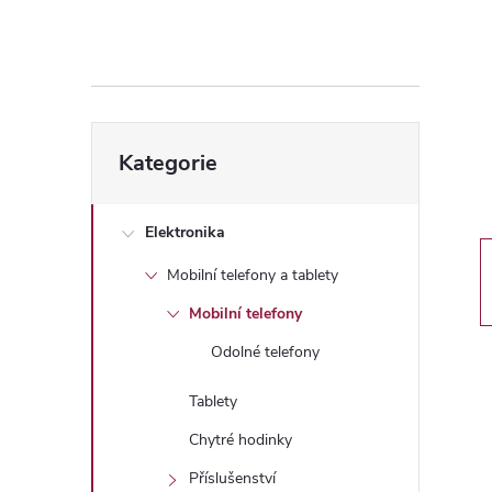
s
t
r
Přeskočit
a
Kategorie
kategorie
n
Elektronika
n
Mobilní telefony a tablety
í
Mobilní telefony
Odolné telefony
p
Tablety
a
Chytré hodinky
Příslušenství