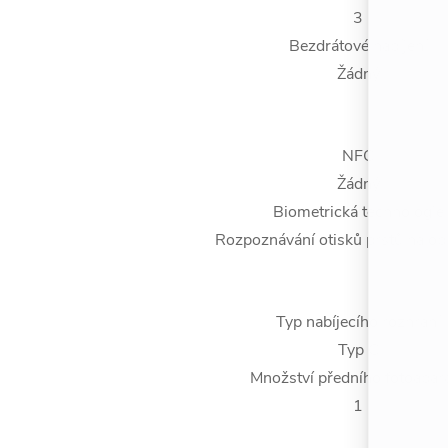
3
Bezdrátové nabíjení
Žádný
NFC
Žádný
Biometrická technologie
Rozpoznávání otisků prstů na o
Typ nabíjecího rozhraní
Typ C
Množství předního fotoapar
1