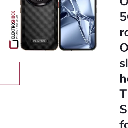
O
5
r
O
s
h
T
S
f