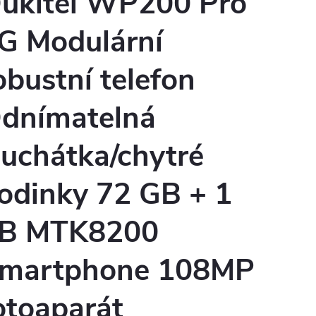
ukitel WP200 Pro
G Modulární
obustní telefon
dnímatelná
luchátka/chytré
odinky 72 GB + 1
B MTK8200
martphone 108MP
otoaparát