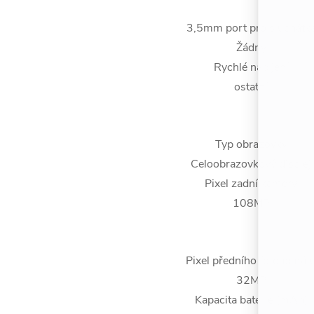
3,5mm port pro sluchátk
Žádný
Rychlé nabíjení
ostatní
Typ obrazovky
Celoobrazovkový displej
Pixel zadní kamery
108MP
Pixel předního fotoaparát
32MP
Kapacita baterie (mAh)