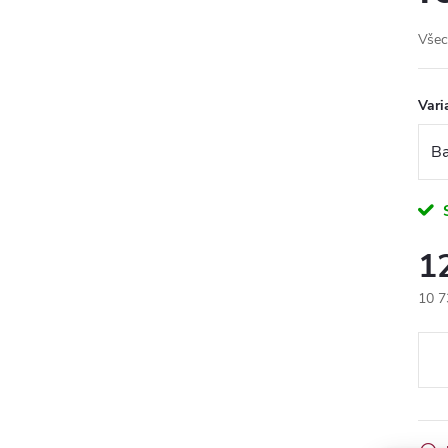
Všec
Vari
1
10 7
Měr
cena