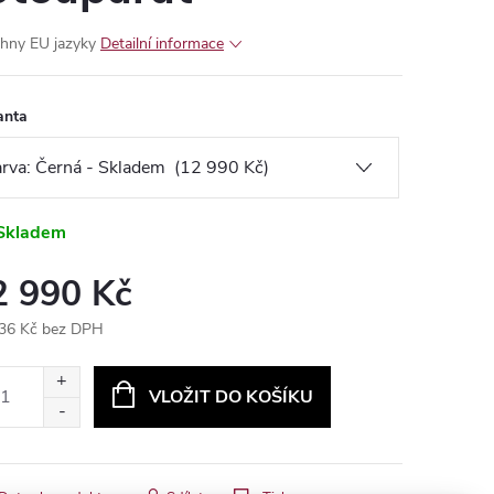
hny EU jazyky
Detailní informace
anta
Skladem
2 990 Kč
36 Kč bez DPH
ná
:
VLOŽIT DO KOŠÍKU