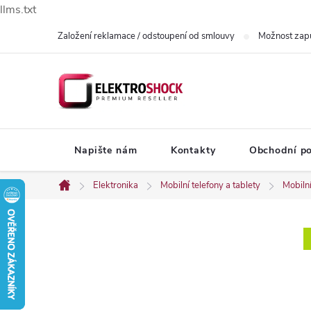
llms.txt
Přejít
Založení reklamace / odstoupení od smlouvy
Možnost zap
na
obsah
Napište nám
Kontakty
Obchodní p
Elektronika
Mobilní telefony a tablety
Mobilní
Domů
P
o