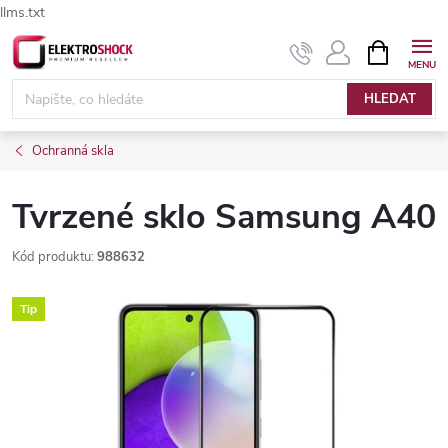
llms.txt
Přejít
NÁKUPNÍ
Elektroshock.cz - Chat
KOŠÍK
na
obsah
HLEDAT
Ochranná skla
Tvrzené sklo Samsung A40
Kód produktu:
988632
Tip