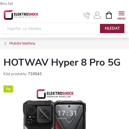
llms.txt
Přejít
NÁKUPNÍ
Elektroshock.cz - Chat
KOŠÍK
na
obsah
HLEDAT
Mobilní telefony
HOTWAV Hyper 8 Pro 5G
Kód produktu:
710043
Tip