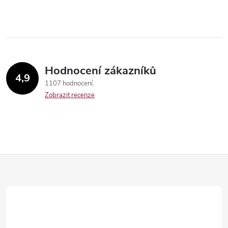
Hodnocení zákazníků
4,9
1107 hodnocení
Zobrazit recenze
Z
á
p