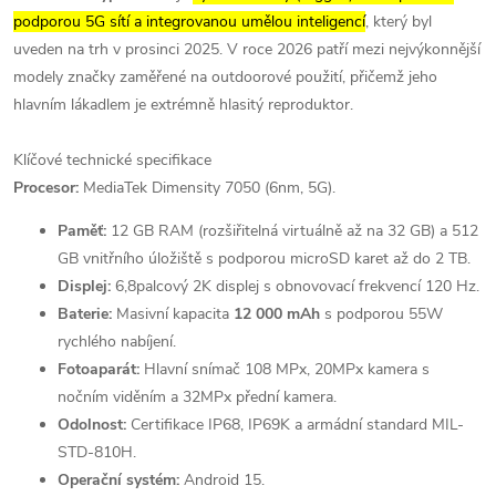
podporou 5G sítí a integrovanou umělou inteligencí
, který byl
uveden na trh v prosinci 2025. V roce 2026 patří mezi nejvýkonnější
modely značky zaměřené na outdoorové použití, přičemž jeho
hlavním lákadlem je extrémně hlasitý reproduktor.
Klíčové technické specifikace
Procesor:
MediaTek Dimensity 7050 (6nm, 5G).
Paměť:
12 GB RAM (rozšiřitelná virtuálně až na 32 GB) a 512
GB vnitřního úložiště s podporou microSD karet až do 2 TB.
Displej:
6,8palcový 2K displej s obnovovací frekvencí 120 Hz.
Baterie:
Masivní kapacita
12 000 mAh
s podporou 55W
rychlého nabíjení.
Fotoaparát:
Hlavní snímač 108 MPx, 20MPx kamera s
nočním viděním a 32MPx přední kamera.
Odolnost:
Certifikace IP68, IP69K a armádní standard MIL-
STD-810H.
Operační systém:
Android 15.