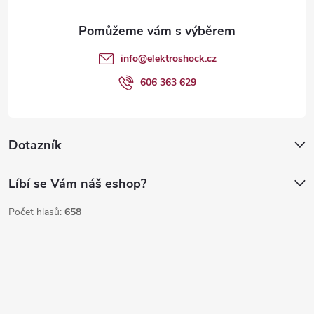
a
t
info
@
elektroshock.cz
í
606 363 629
Dotazník
Líbí se Vám náš eshop?
Počet hlasů:
658