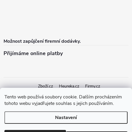
Možnost zapůjčení firemní dodávky.
Přijímáme online platby
Zboží.cz
Heureka.cz
Firmy.cz
Tento web používá soubory cookie. Dalším procházením
tohoto webu vyjadřujete souhlas s jejich používáním.
Copyright 2026
elektroshock.cz
. Všechna práva vyhrazena.
Upravit
nastavení cookies
Nastavení
Vytvořil Shoptet Premium