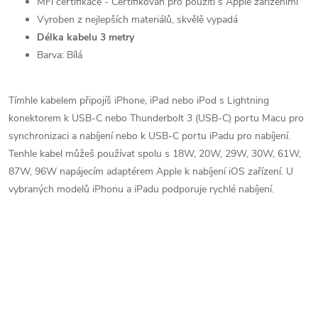
MFi certifikace - Certifikován pro použití s Apple zařízeními
Vyroben z nejlepších materiálů, skvělě vypadá
Délka kabelu 3 metry
Barva:
Bílá
Tímhle kabelem připojíš iPhone, iPad nebo iPod s Lightning
konektorem k USB-C nebo Thunderbolt 3 (USB-C) portu Macu pro
synchronizaci a nabíjení nebo k USB-C portu iPadu pro nabíjení.
Tenhle kabel můžeš používat spolu s 18W, 20W, 29W, 30W, 61W,
87W, 96W napájecím adaptérem Apple k nabíjení iOS zařízení. U
vybraných modelů iPhonu a iPadu podporuje rychlé nabíjení.