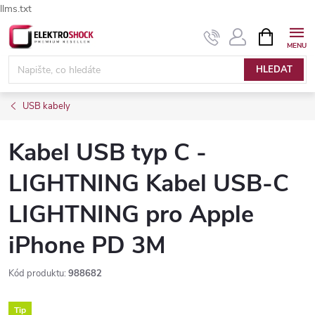
llms.txt
Přejít
NÁKUPNÍ
Elektroshock.cz - Chat
KOŠÍK
na
obsah
HLEDAT
USB kabely
Kabel USB typ C -
LIGHTNING Kabel USB-C
LIGHTNING pro Apple
iPhone PD 3M
Kód produktu:
988682
Tip