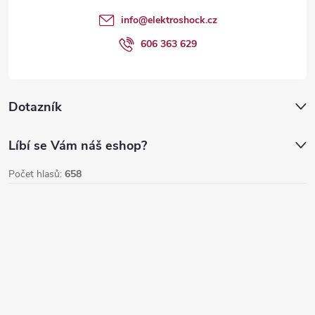
t
info
@
elektroshock.cz
í
606 363 629
Dotazník
Líbí se Vám náš eshop?
Počet hlasů:
658