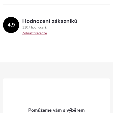
Hodnocení zákazníků
4,9
1107 hodnocení
Zobrazit recenze
Send
Z
á
p
a