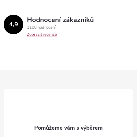
Hodnocení zákazníků
4,9
1108 hodnocení
Zobrazit recenze
Z
á
p
a