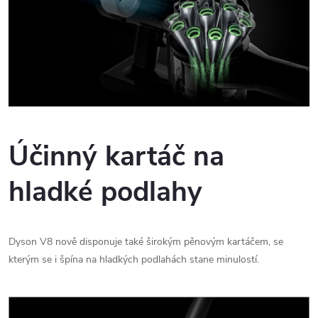
Účinný kartáč na
hladké podlahy
Dyson V8 nově disponuje také širokým pěnovým kartáčem, se
kterým se i špína na hladkých podlahách stane minulostí.