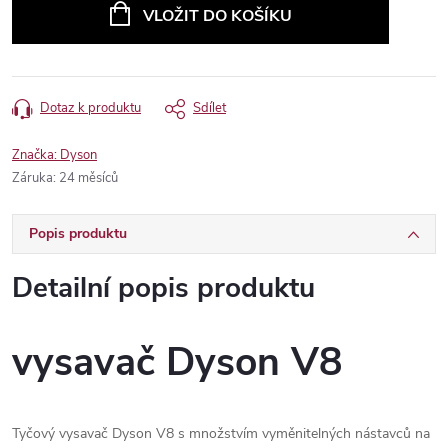
cena:
VLOŽIT DO KOŠÍKU
Dotaz k produktu
Sdílet
Značka:
Dyson
Záruka
:
24 měsíců
Popis produktu
Detailní popis produktu
vysavač Dyson V8
Tyčový vysavač Dyson V8 s množstvím vyměnitelných nástavců na