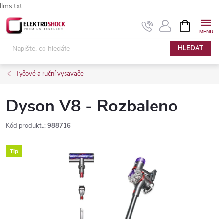
llms.txt
Přejít
NÁKUPNÍ
Elektroshock.cz - Chat
KOŠÍK
na
obsah
HLEDAT
Tyčové a ruční vysavače
Dyson V8 - Rozbaleno
Kód produktu:
988716
Tip