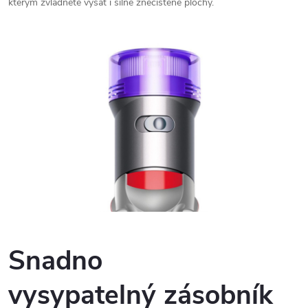
kterým zvládnete vysát i silně znečištěné plochy.
Snadno
vysypatelný zásobník