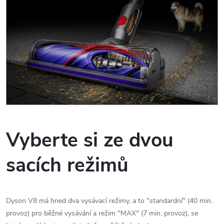
Vyberte si ze dvou
sacích režimů
Dyson V8 má hned dva vysávací režimy, a to "standardní" (40 min.
provoz) pro běžné vysávání a režim "MAX" (7 min. provoz), se