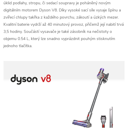
úklid podlahy, stropu, či sedací soupravy je poháněný novým
digitálním motorem Dyson V8. Díky vysoké sací síle vysaje špínu a
zvířecí chlupy takřka z každého povrchu, zákoutí a úzkých mezer.
Kvalitní baterie vydrží až 40 minutový provoz, přičemž její nabití trvá
3,5 hodiny. Součástí vysavače je také zásobník na nečistoty o
objemu 0.54 L, který lze snadno vyprázdnit pouhým stisknutím
jednoho tlačítka.