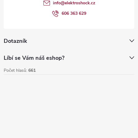
t
info
@
elektroshock.cz
í
606 363 629
Dotazník
Líbí se Vám náš eshop?
Počet hlasů:
661