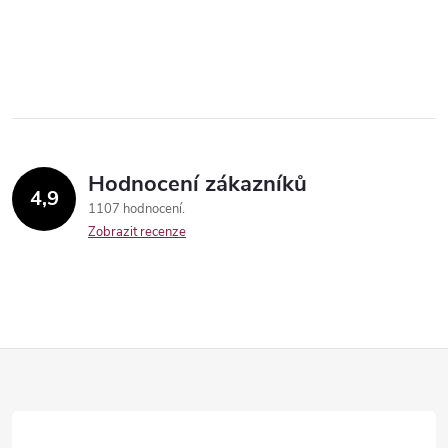
Hodnocení zákazníků
4,9
1107 hodnocení
Zobrazit recenze
Z
á