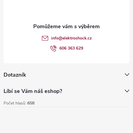
p
a
t
info
@
elektroshock.cz
í
606 363 629
Dotazník
Líbí se Vám náš eshop?
Počet hlasů:
658