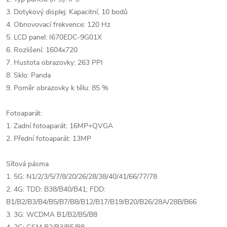
3. Dotykový displej: Kapacitní, 10 bodů
4. Obnovovací frekvence: 120 Hz
5. LCD panel: I670EDC-9G01X
6. Rozlišení: 1604x720
7. Hustota obrazovky: 263 PPI
8. Sklo: Panda
9. Poměr obrazovky k tělu: 85 %
Fotoaparát:
1. Zadní fotoaparát: 16MP+QVGA
2. Přední fotoaparát: 13MP
Síťová pásma
1. 5G: N1/2/3/5/7/8/20/26/28/38/40/41/66/77/78
2. 4G: TDD: B38/B40/B41; FDD:
B1/B2/B3/B4/B5/B7/B8/B12/B17/B19/B20/B26/28A/28B/B66
3. 3G: WCDMA B1/B2/B5/B8