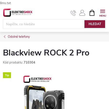
llms.txt
Přejít
NÁKUPNÍ
Elektroshock.cz - Chat
KOŠÍK
na
obsah
HLEDAT
Odolné telefony
Blackview ROCK 2 Pro
Kód produktu:
710304
Tip