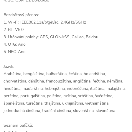
4. 2G: GSM B2/B3/B5/B8
Bezdrátový přenos:
1. Wi-Fi: IEEE802.11a/b/g/n/ac, 2.4GHz/5GHz
2. BT: V5.0
3. Určování polohy: GPS, GLONASS, Galileo, Beidou
4. OTG: Ano
5. NFC: Ano
Jazyk:
Arabština, bengálština, bulharština, čeština, holandština,
chorvatština, dánština, francouzština, angličtina, řečtina, němčina,
hindština, maďarština, hebrejština, indonéština, italština, malajština,
perština, portugalština, polština, ruština, srbština, švédština,
španělština, turečtina, thajština, ukrajinština, vietnamština,
jednoduchá čínština, tradiční čínština, slovenština, slovinština
Seznam balíčků: