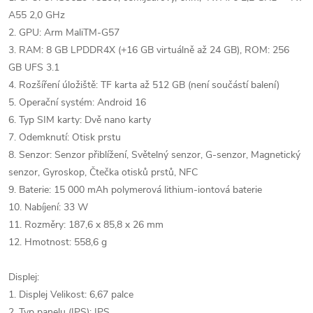
A55 2,0 GHz
2. GPU: Arm MaliTM-G57
3. RAM: 8 GB LPDDR4X (+16 GB virtuálně až 24 GB), ROM: 256
GB UFS 3.1
4. Rozšíření úložiště: TF karta až 512 GB (není součástí balení)
5. Operační systém: Android 16
6. Typ SIM karty: Dvě nano karty
7. Odemknutí: Otisk prstu
8. Senzor: Senzor přiblížení, Světelný senzor, G-senzor, Magnetický
senzor, Gyroskop, Čtečka otisků prstů, NFC
9. Baterie: 15 000 mAh polymerová lithium-iontová baterie
10. Nabíjení: 33 W
11. Rozměry: 187,6 x 85,8 x 26 mm
12. Hmotnost: 558,6 g
Displej:
1. Displej Velikost: 6,67 palce
2. Typ panelu (IPS): IPS