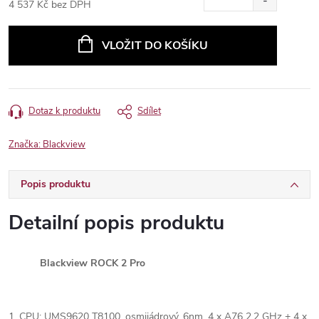
4 537 Kč bez DPH
Měrná
cena:
VLOŽIT DO KOŠÍKU
Dotaz k produktu
Sdílet
Značka:
Blackview
Popis produktu
Detailní popis produktu
Blackview ROCK 2 Pro
1. CPU: UMS9620 T8100, osmijádrový, 6nm, 4 x A76 2,2 GHz + 4 x