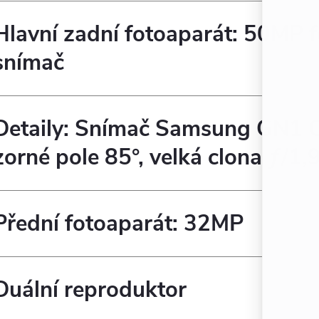
Hlavní zadní fotoaparát: 50MP f
snímač
Detaily: Snímač Samsung GN1 C
zorné pole 85°, velká clona ƒ/1,
Přední fotoaparát: 32MP
Duální reproduktor