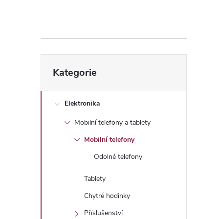
s
t
r
Přeskočit
a
Kategorie
kategorie
n
Elektronika
n
Mobilní telefony a tablety
í
Mobilní telefony
Odolné telefony
p
Tablety
a
Chytré hodinky
Příslušenství