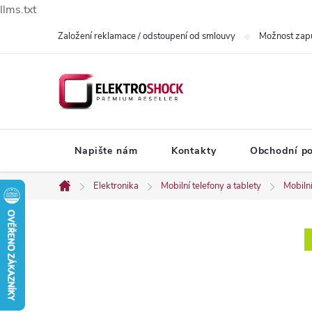
llms.txt
Přejít
Založení reklamace / odstoupení od smlouvy
Možnost zap
na
obsah
Napište nám
Kontakty
Obchodní p
Elektronika
Mobilní telefony a tablety
Mobilní
Domů
P
o