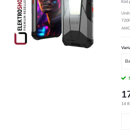
Kód 
Unih
720P
AMO
Vari
1
14 8
Měr
cena