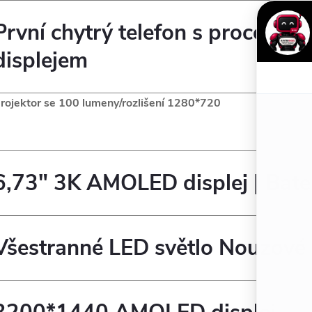
První chytrý telefon s proces
displejem
rojektor se 100 lumeny/rozlišení 1280*720
6,73" 3K AMOLED displej | Bat
Všestranné LED světlo Nouzové 