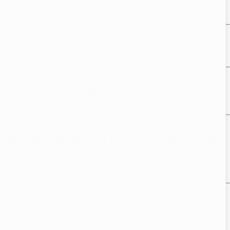
 GHz/5G/4 min
8 GB virtuální), 512 GB/1 TB
dvodní kamera, režim rukavic