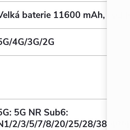
Velká baterie 11600 mAh, rychl
5G/4G/3G/2G
5G: 5G NR Sub6:
N1/2/3/5/7/8/20/25/28/38/40/