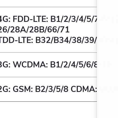
4G: FDD-LTE: B1/2/3/4/5/7/8/1
26/28A/28B/66/71
TDD-LTE: B32/B34/38/39/40/4
3G: WCDMA: B1/2/4/5/6/8/19
2G: GSM: B2/3/5/8 CDMA: BC0