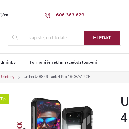
606 363 629
ůjčení dodávky
Obchodní podmínky
HLEDAT
odmínky
Formuláře reklamace/odstoupení
 telefony
Unihertz 8849 Tank 4 Pro 16GB/512GB
U
Tip
4