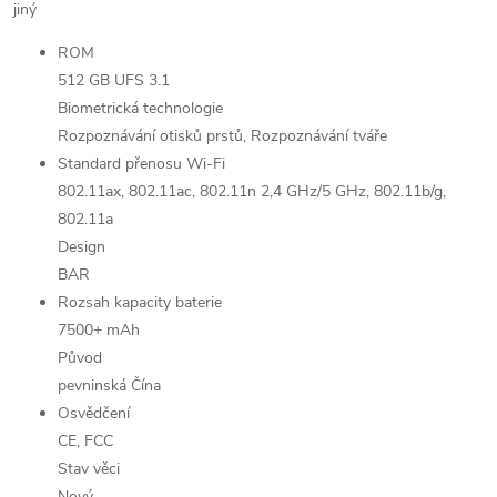
jiný
ROM
512 GB UFS 3.1
Biometrická technologie
Rozpoznávání otisků prstů, Rozpoznávání tváře
Standard přenosu Wi-Fi
802.11ax, 802.11ac, 802.11n 2,4 GHz/5 GHz, 802.11b/g,
802.11a
Design
BAR
Rozsah kapacity baterie
7500+ mAh
Původ
pevninská Čína
Osvědčení
CE, FCC
Stav věci
Nový