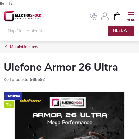
llms.txt
Přejít
NÁKUPNÍ
Elektroshock.cz - Chat
KOŠÍK
na
obsah
HLEDAT
Mobilní telefony
Ulefone Armor 26 Ultra
Kód produktu:
988592
Novinka
Tip