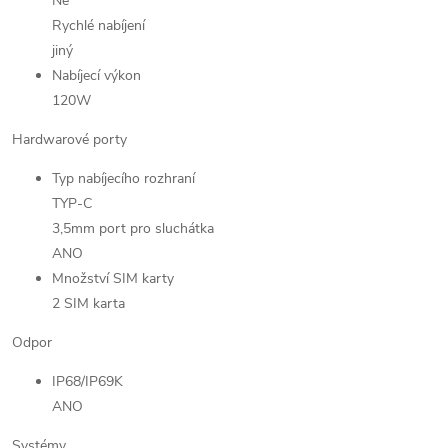
Ne
Rychlé nabíjení
jiný
Nabíjecí výkon
120W
Hardwarové porty
Typ nabíjecího rozhraní
TYP-C
3,5mm port pro sluchátka
ANO
Množství SIM karty
2 SIM karta
Odpor
IP68/IP69K
ANO
Systémy