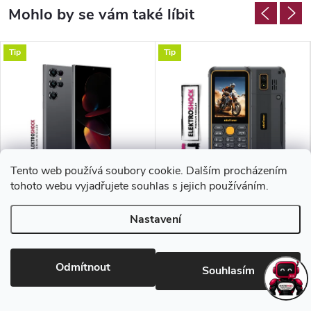
Tip
Tip
Tento web používá soubory cookie. Dalším procházením
tohoto webu vyjadřujete souhlas s jejich používáním.
Oukitel C61 Pro
Ulefone Armor Mini 4
Nastavení
3 215 Kč bez DPH
1 445 Kč bez DPH
3 890 Kč
1 749 Kč
Odmítnout
Souhlasím
Skladem
Skladem