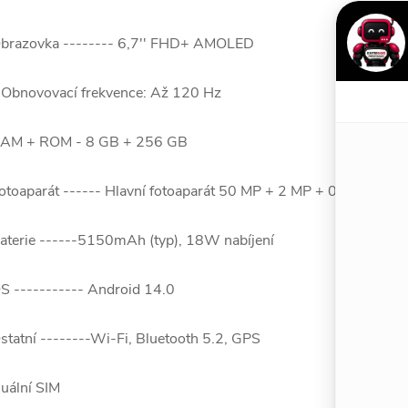
brazovka -------- 6,7'' FHD+ AMOLED
 Obnovovací frekvence: Až 120 Hz
AM + ROM - 8 GB + 256 GB
otoaparát ------ Hlavní fotoaparát 50 MP + 2 MP + 0,3 MP, pře
aterie ------5150mAh (typ), 18W nabíjení
S ----------- Android 14.0
statní --------Wi-Fi, Bluetooth 5.2, GPS
uální SIM