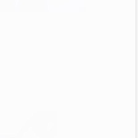
ej
ispleji
 Hz