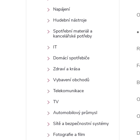
Napájení
O
Hudební nástroje
Spotřební materiál a
•
kancelářské potřeby
IT
R
Domácí spotřebiče
F
Zdraví a krása
Vybavení obchodů
B
Telekomunikace
O
TV
Automobilový průmysl
O
Sítě a bezpečnostní systémy
D
Fotografie a film