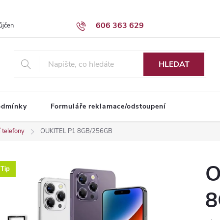
606 363 629
ůjčení dodávky
Obchodní podmínky
HLEDAT
odmínky
Formuláře reklamace/odstoupení
 telefony
OUKITEL P1 8GB/256GB
O
Tip
8