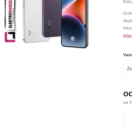
Kód 
OUKI
disp
foto
info
Vari
o
od
3
Měr
cena