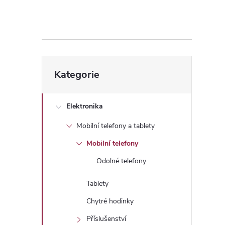
s
t
r
Přeskočit
a
Kategorie
kategorie
n
Elektronika
n
Mobilní telefony a tablety
í
Mobilní telefony
Odolné telefony
p
Tablety
a
Chytré hodinky
Příslušenství