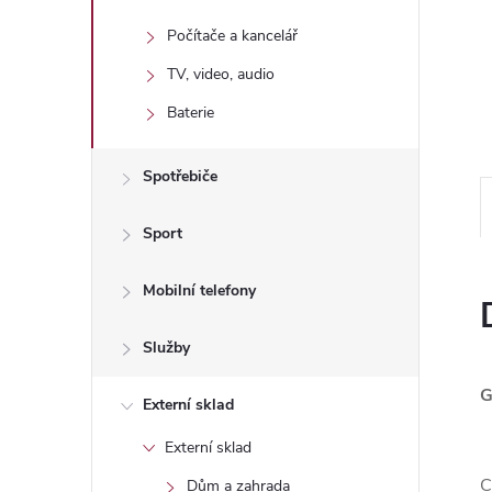
n
Počítače a kancelář
e
TV, video, audio
l
Baterie
Spotřebiče
Sport
Mobilní telefony
Služby
G
Externí sklad
Externí sklad
C
Dům a zahrada