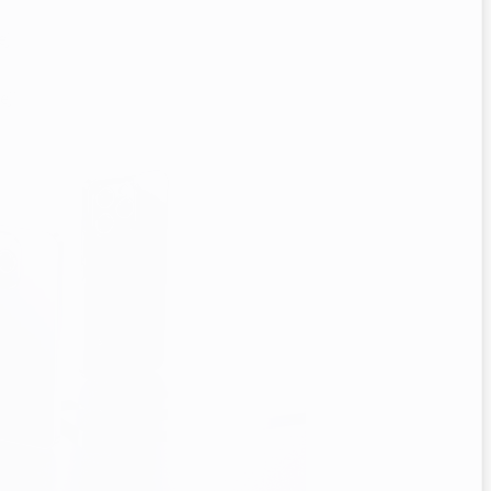
ej
eji