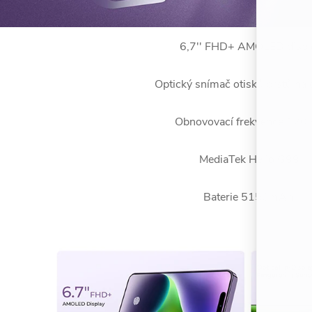
6,7'' FHD+ AMOLED displ
Optický snímač otisků prstů na d
Obnovovací frekvence 120
MediaTek Helio G99
Baterie 5150mAh