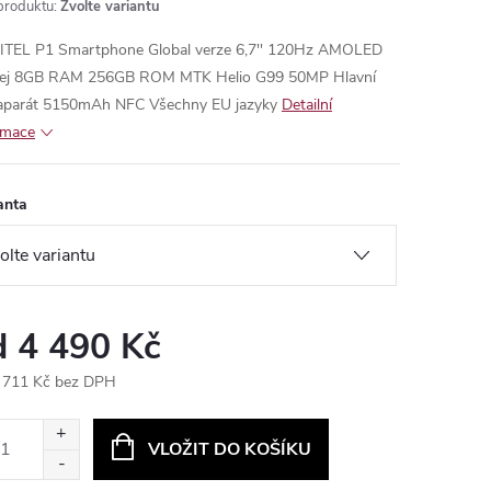
produktu:
Zvolte variantu
TEL P1 Smartphone Global verze 6,7'' 120Hz AMOLED
lej 8GB RAM 256GB ROM MTK Helio G99 50MP Hlavní
aparát 5150mAh NFC
Všechny EU jazyky
Detailní
rmace
anta
d
4 490 Kč
 711 Kč
bez DPH
ná
:
VLOŽIT DO KOŠÍKU