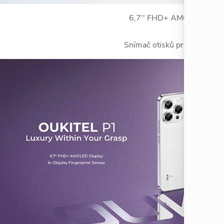
6,7'' FHD+ AMOLED displ
Snímač otisků prstů na displ