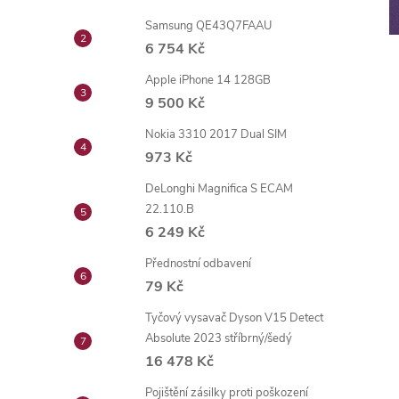
Samsung QE43Q7FAAU
6 754 Kč
Apple iPhone 14 128GB
9 500 Kč
Nokia 3310 2017 Dual SIM
973 Kč
DeLonghi Magnifica S ECAM
22.110.B
6 249 Kč
Přednostní odbavení
79 Kč
Tyčový vysavač Dyson V15 Detect
Absolute 2023 stříbrný/šedý
16 478 Kč
Pojištění zásilky proti poškození