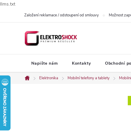
llms.txt
Přejít
Založení reklamace / odstoupení od smlouvy
Možnost zap
na
obsah
Napište nám
Kontakty
Obchodní p
Elektronika
Mobilní telefony a tablety
Mobilní
Domů
P
o