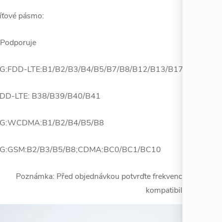
íťové pásmo:
 Podporuje
G:FDD-LTE:B1/B2/B3/B4/B5/B7/B8/B12/B13/B17/B18/B19
DD-LTE: B38/B39/B40/B41
G:WCDMA:B1/B2/B4/B5/B8
G:GSM:B2/B3/B5/B8;CDMA:BC0/BC1/BC10
Poznámka: Před objednávkou potvrďte frekvenci sítě u místn
kompatibilita sítě!