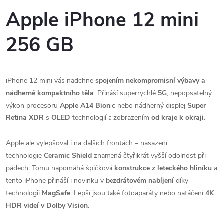
Apple iPhone 12 mini
256 GB
iPhone 12 mini vás nadchne
spojením nekompromisní výbavy a
nádherně kompaktního těla
. Přináší superrychlé
5G
, nepopsatelný
výkon procesoru
Apple A14 Bionic
nebo nádherný displej
Super
Retina XDR
s
OLED
technologií a zobrazením
od kraje k okraji
.
Apple ale vylepšoval i na dalších frontách – nasazení
technologie
Ceramic Shield
znamená čtyřikrát vyšší odolnost při
pádech. Tomu napomáhá špičková
konstrukce z leteckého hliníku
a
tento iPhone přináší i novinku v
bezdrátovém nabíjení
díky
technologii
MagSafe
. Lepší jsou také fotoaparáty nebo natáčení
4K
HDR videí v Dolby Vision
.