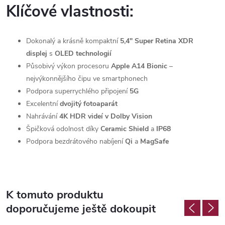
Klíčové vlastnosti:
Dokonalý a krásně kompaktní
5,4" Super Retina XDR
displej
s
OLED technologií
Působivý výkon procesoru
Apple A14 Bionic
–
nejvýkonnějšího čipu ve smartphonech
Podpora superrychlého připojení
5G
Excelentní
dvojitý fotoaparát
Nahrávání
4K HDR videí v Dolby Vision
Špičková odolnost díky
Ceramic Shield
a
IP68
Podpora bezdrátového nabíjení
Qi
a
MagSafe
K tomuto produktu
doporučujeme ještě dokoupit