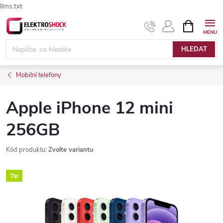
llms.txt
Přejít
NÁKUPNÍ
Elektroshock.cz - Chat
KOŠÍK
na
obsah
HLEDAT
Mobilní telefony
Apple iPhone 12 mini
256GB
Kód produktu:
Zvolte variantu
Tip