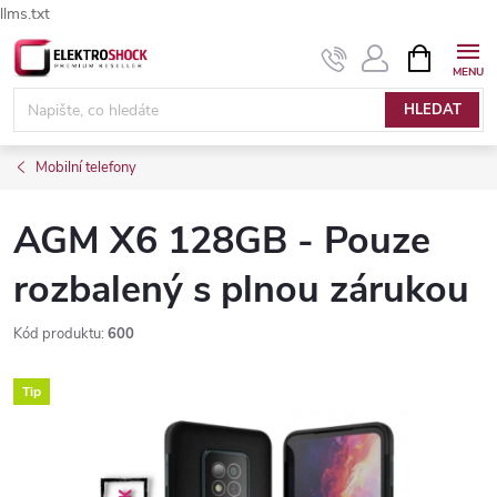
llms.txt
Přejít
NÁKUPNÍ
Elektroshock.cz - Chat
KOŠÍK
na
obsah
HLEDAT
Mobilní telefony
AGM X6 128GB - Pouze
rozbalený s plnou zárukou
Kód produktu:
600
Tip