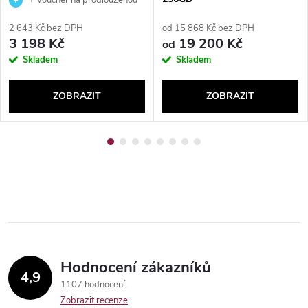
záruku 36 měsíců a garanci
2 643 Kč bez DPH
od 15 868 Kč bez DPH
výměny zboží v případě poruchy
3 198 Kč
19 200 Kč
od
Skladem
Skladem
ZOBRAZIT
ZOBRAZIT
Hodnocení zákazníků
4,9
1107 hodnocení
Zobrazit recenze