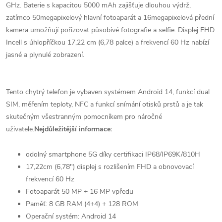
GHz. Baterie s kapacitou 5000 mAh zajišťuje dlouhou výdrž,
zatímco 50megapixelový hlavní fotoaparát a 16megapixelová přední
kamera umožňují pořizovat působivé fotografie a selfie. Displej FHD
Incell s úhlopříčkou 17,22 cm (6,78 palce) a frekvencí 60 Hz nabízí
jasné a plynulé zobrazení.
Tento chytrý telefon je vybaven systémem Android 14, funkcí dual
SIM, měřením teploty, NFC a funkcí snímání otisků prstů a je tak
skutečným všestranným pomocníkem pro náročné
uživatele.
Nejdůležitější informace:
odolný smartphone 5G díky certifikaci IP68/IP69K/810H
17,22cm (6,78") displej s rozlišením FHD a obnovovací
frekvencí 60 Hz
Fotoaparát 50 MP + 16 MP vpředu
Paměť: 8 GB RAM (4+4) + 128 ROM
Operační systém: Android 14