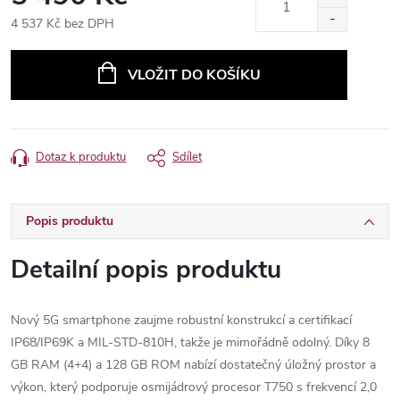
4 537 Kč bez DPH
Měrná
cena:
VLOŽIT DO KOŠÍKU
Dotaz k produktu
Sdílet
Popis produktu
Detailní popis produktu
Nový 5G smartphone zaujme robustní konstrukcí a certifikací
IP68/IP69K a MIL-STD-810H, takže je mimořádně odolný. Díky 8
GB RAM (4+4) a 128 GB ROM nabízí dostatečný úložný prostor a
výkon, který podporuje osmijádrový procesor T750 s frekvencí 2,0