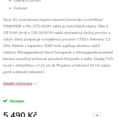
Operační systém
Android
Nový 5G smartphone zaujme robustní konstrukcí a certifikací
IP68/IP69K a MIL-STD-810H, takže je mimořádně odolný. Díky 8
GB RAM (4+4) a 128 GB ROM nabízí dostatečný úložný prostor a
výkon, který podporuje osmijádrový procesor T750 s frekvencí 2,0
GHz. Baterie s kapacitou 5000 mAh zajišťuje dlouhou výdrž,
zatímco 50megapixelový hlavní fotoaparát a 16megapixelová přední
kamera umožňují pořizovat působivé fotografie a selfie. Displej FHD
Incell s úhlopříčkou 17,22 cm (6,78 palce) a frekvencí 60 Hz nabízí
jasné a plynulé zobrazení.
Detailní informace
Skladem
5 490 Kč