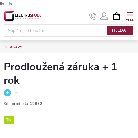
llms.txt
Přejít
NÁKUPNÍ
Elektroshock.cz - Chat
KOŠÍK
na
obsah
HLEDAT
Služby
Prodloužená záruka + 1
rok
+
Kód produktu:
12852
Tip