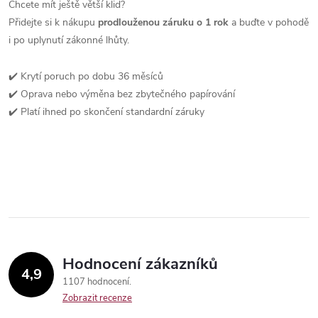
Chcete mít ještě větší klid?
Přidejte si k nákupu
prodlouženou záruku o 1 rok
a buďte v pohodě
i po uplynutí zákonné lhůty.
✔️ Krytí poruch po dobu 36 měsíců
✔️ Oprava nebo výměna bez zbytečného papírování
✔️ Platí ihned po skončení standardní záruky
Hodnocení zákazníků
4,9
1107 hodnocení
Zobrazit recenze