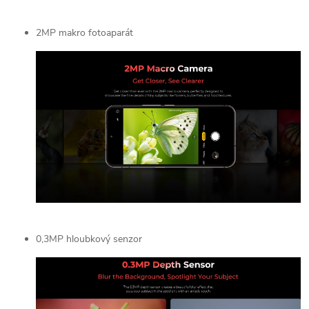
2MP makro fotoaparát
0,3MP hloubkový senzor