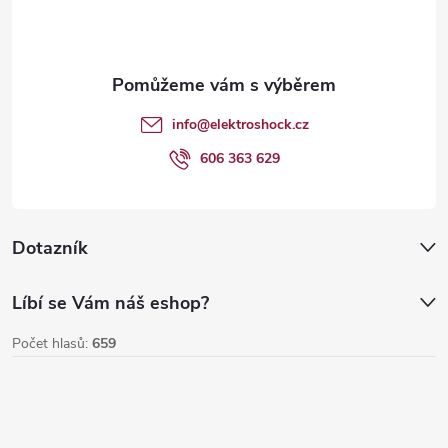
p
a
t
info
@
elektroshock.cz
í
606 363 629
Dotazník
Líbí se Vám náš eshop?
Počet hlasů:
659