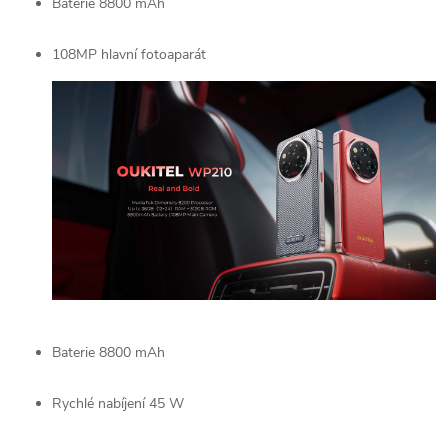
Baterie 8800 mAh
108MP hlavní fotoaparát
Baterie 8800 mAh
Rychlé nabíjení 45 W