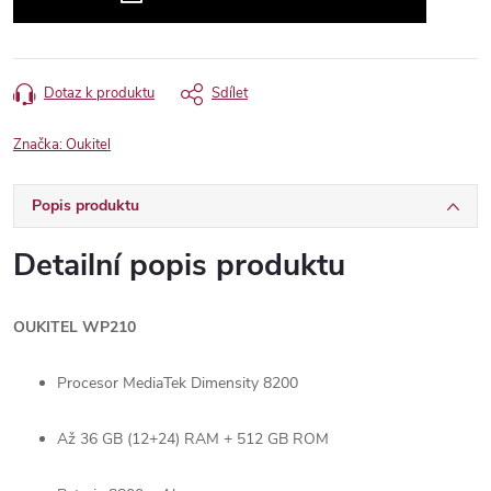
Dotaz k produktu
Sdílet
Značka:
Oukitel
Popis produktu
Detailní popis produktu
OUKITEL WP210
Procesor MediaTek Dimensity 8200
Až 36 GB (12+24) RAM + 512 GB ROM