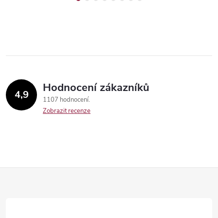
Hodnocení zákazníků
4,9
1107 hodnocení
Zobrazit recenze
Z
á