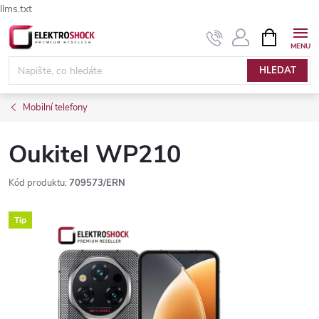
llms.txt
Přejít
NÁKUPNÍ
Elektroshock.cz - Chat
KOŠÍK
na
obsah
HLEDAT
Mobilní telefony
Oukitel WP210
Kód produktu:
709573/ERN
Tip