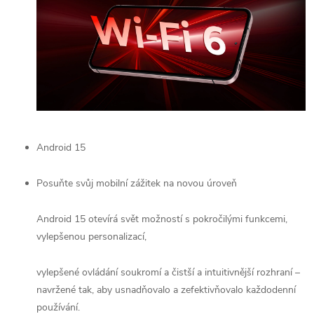
Android 15
Posuňte svůj mobilní zážitek na novou úroveň
Android 15 otevírá svět možností s pokročilými funkcemi,
vylepšenou personalizací,
vylepšené ovládání soukromí a čistší a intuitivnější rozhraní –
navržené tak, aby usnadňovalo a zefektivňovalo každodenní
používání.