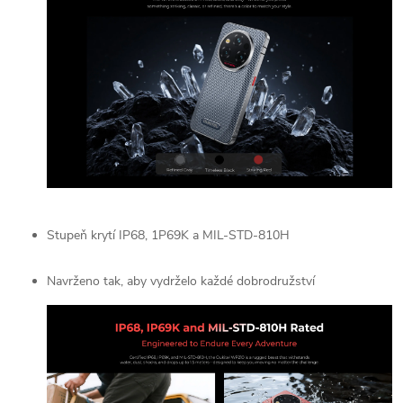
Stupeň krytí IP68, 1P69K a MIL-STD-810H
Navrženo tak, aby vydrželo každé dobrodružství