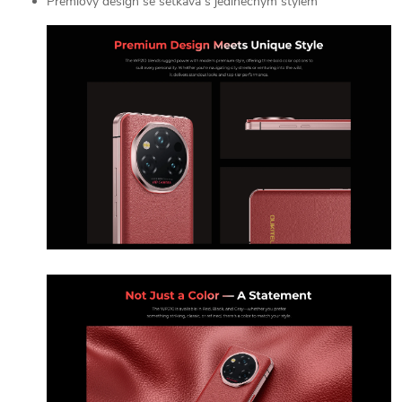
Prémiový design se setkává s jedinečným stylem