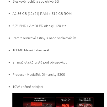
Bleskově rychlé a spolehlivé 5G
Až 36 GB (12+24) RAM + 512 GB ROM
6,7" FHD+ AMOLED displej, 120 Hz
Rám z hliníkové slitiny s nano vstřikováním
108MP hlavní fotoaparát
Snímač otisků prstů pod obrazovkou
Procesor MediaTek Dimensity 8200
10W zpětné nabíjení