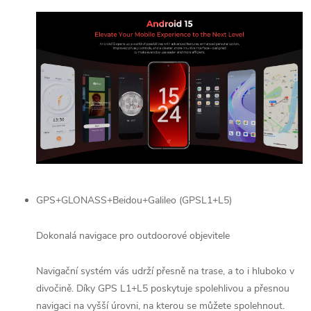
GPS+GLONASS+Beidou+Galileo (GPSL1+L5)
Dokonalá navigace pro outdoorové objevitele
Navigační systém vás udrží přesně na trase, a to i hluboko v
divočině. Díky GPS L1+L5 poskytuje spolehlivou a přesnou
navigaci na vyšší úrovni, na kterou se můžete spolehnout.